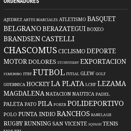
ORDENADORES
BASQUET
ATLETISMO
AJEDREZ
ARTES MARCIALES
BELGRANO
BERAZATEGUI
BOXEO
BRANDSEN
CASTELLI
CHASCOMUS
DEPORTE
CICLISMO
EXPORTACION
MOTOR
DOLORES
ETCHEVERRY
FUTBOL
GLEW
FFBP
FUTSAL
GOLF
FEMENINO
LA PLATA
LEZAMA
HOCKEY
GUERNICA
LCHF
MAGDALENA
NATACION
NAUTICA
PADEL
POLIDEPORTIVO
PILA
PALETA
PATO
POKER
RANCHOS
PUNTA INDIO
POLO
RANELAGH
RUGBY
RUNNING
TENIS
SAN VICENTE
SQUASH