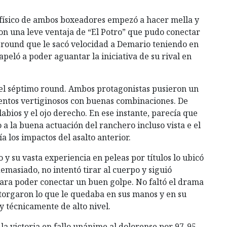
o físico de ambos boxeadores empezó a hacer mella y
n una leve ventaja de “El Potro” que pudo conectar
o round que le sacó velocidad a Demario teniendo en
peló a poder aguantar la iniciativa de su rival en
 el séptimo round. Ambos protagonistas pusieron un
entos vertiginosos con buenas combinaciones. De
labios y el ojo derecho. En ese instante, parecía que
a la buena actuación del ranchero incluso vista e el
 los impactos del asalto anterior.
y su vasta experiencia en peleas por títulos lo ubicó
emasiado, no intentó tirar al cuerpo y siguió
para poder conectar un buen golpe. No faltó el drama
otorgaron lo que le quedaba en sus manos y en su
 técnicamente de alto nivel.
 la victoria en fallo unánime al dolorense por 97-95,