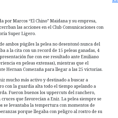
Ra
zada por Marcos “El Chino” Maidana y su empresa,
 cerrban las acciones en el Club Comunicaciones con
oría Super Ligero.
de ambos púgiles la pelea no desentonó nunca del
a a la cita con un record de 15 peleas ganadas, 4
 presentación fue con ese resultado ante Emiliano
iencia en peleas extensas), mientras que el
nte Hernan Comezaña para llegar a las 25 victorias.
iz mucho más activo y destinado a buscar a
o con la guardia alta todo el tiempo apelando a
rda. Fueron buenos los uppercuts del ranchero,
cruces que favorecían a Eniz. La pelea siempre se
tos se levantaba la tempertura con momentos de
eranzas porque llegaba con peligro al rostro de su