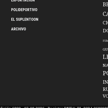
EXPORTACION
B
POLIDEPORTIVO
C
EL SUPLENTOON
C
ARCHIVO
D
FE
GU
L
NA
P
I
R
V