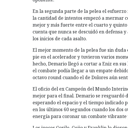
En la segunda parte de la pelea el esfuerz
la cantidad de intentos empezó a mermar co
mejor y más fuerte entre el cuarto y quint
cuenta que nunca se descuidó en defensa y a
los inicios de cada asalto.
El mejor momento de la pelea fue sin duda
pie en el acelerador y tuvieron varios mom
hecho, Demario llegó a cortar a Eniz en sus 
el combate podía llegar a un empate debido 
octavo round cuando el de Dolores aún sentía
El oficio del ex Campeón del Mundo Interino 
mejor para el final. Demario se resguardó d
esperando el espacio y el tiempo indicado 
en los últimos 60 segundos cuando los dos 
energía para coronar un combate vibrante y
Los jueces Gorile, Geijo y Franklin le dieron