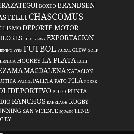
BRANDSEN
ERAZATEGUI
BOXEO
CHASCOMUS
ASTELLI
DEPORTE MOTOR
ICLISMO
EXPORTACION
OLORES
ETCHEVERRY
FUTBOL
GLEW
FFBP
FUTSAL
GOLF
MENINO
LA PLATA
HOCKEY
ERNICA
LCHF
EZAMA
MAGDALENA
NATACION
PILA
PALETA
UTICA
PATO
PADEL
POKER
OLIDEPORTIVO
PUNTA
POLO
RANCHOS
RUGBY
NDIO
RANELAGH
UNNING
TENIS
SAN VICENTE
SQUASH
OLEY