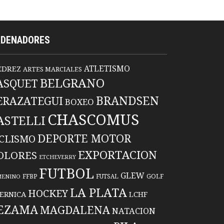
RDENADORES
ATLETISMO
EDREZ
ARTES MARCIALES
BELGRANO
ASQUET
BRANDSEN
ERAZATEGUI
BOXEO
CHASCOMUS
ASTELLI
DEPORTE MOTOR
ICLISMO
EXPORTACION
OLORES
ETCHEVERRY
FUTBOL
GLEW
FFBP
FUTSAL
GOLF
MENINO
LA PLATA
HOCKEY
ERNICA
LCHF
EZAMA
MAGDALENA
NATACION