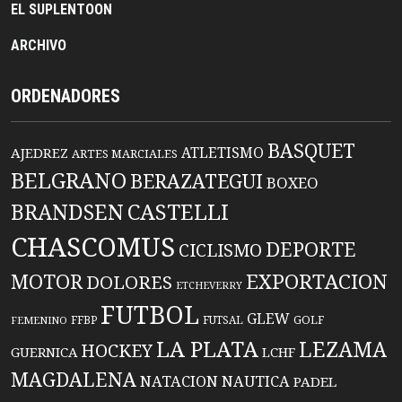
EL SUPLENTOON
ARCHIVO
ORDENADORES
BASQUET
ATLETISMO
AJEDREZ
ARTES MARCIALES
BELGRANO
BERAZATEGUI
BOXEO
BRANDSEN
CASTELLI
CHASCOMUS
DEPORTE
CICLISMO
EXPORTACION
MOTOR
DOLORES
ETCHEVERRY
FUTBOL
GLEW
FFBP
FUTSAL
GOLF
FEMENINO
LA PLATA
LEZAMA
HOCKEY
GUERNICA
LCHF
MAGDALENA
NATACION
NAUTICA
PADEL