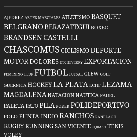
BASQUET
ATLETISMO
AJEDREZ
ARTES MARCIALES
BELGRANO
BERAZATEGUI
BOXEO
BRANDSEN
CASTELLI
CHASCOMUS
DEPORTE
CICLISMO
EXPORTACION
MOTOR
DOLORES
ETCHEVERRY
FUTBOL
GLEW
FFBP
FUTSAL
GOLF
FEMENINO
LA PLATA
LEZAMA
HOCKEY
GUERNICA
LCHF
MAGDALENA
NATACION
NAUTICA
PADEL
POLIDEPORTIVO
PILA
PALETA
PATO
POKER
RANCHOS
PUNTA INDIO
POLO
RANELAGH
RUGBY
RUNNING
TENIS
SAN VICENTE
SQUASH
VOLEY