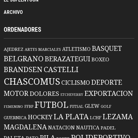
ARCHIVO
ORDENADORES
BASQUET
ATLETISMO
AJEDREZ
ARTES MARCIALES
BELGRANO
BERAZATEGUI
BOXEO
BRANDSEN
CASTELLI
CHASCOMUS
DEPORTE
CICLISMO
EXPORTACION
MOTOR
DOLORES
ETCHEVERRY
FUTBOL
GLEW
FFBP
FUTSAL
GOLF
FEMENINO
LA PLATA
LEZAMA
HOCKEY
GUERNICA
LCHF
MAGDALENA
NATACION
NAUTICA
PADEL
POLIDEPORTIVO
PILA