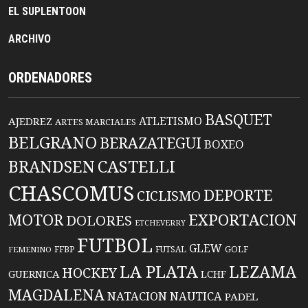
EL SUPLENTOON
ARCHIVO
ORDENADORES
BASQUET
ATLETISMO
AJEDREZ
ARTES MARCIALES
BELGRANO
BERAZATEGUI
BOXEO
BRANDSEN
CASTELLI
CHASCOMUS
DEPORTE
CICLISMO
EXPORTACION
MOTOR
DOLORES
ETCHEVERRY
FUTBOL
GLEW
FFBP
FUTSAL
GOLF
FEMENINO
LA PLATA
LEZAMA
HOCKEY
GUERNICA
LCHF
MAGDALENA
NATACION
NAUTICA
PADEL