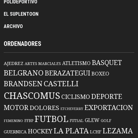
POLIDEPORTIVO
EL SUPLENTOON
ARCHIVO
ORDENADORES
BASQUET
ATLETISMO
AJEDREZ
ARTES MARCIALES
BELGRANO
BERAZATEGUI
BOXEO
BRANDSEN
CASTELLI
CHASCOMUS
DEPORTE
CICLISMO
EXPORTACION
MOTOR
DOLORES
ETCHEVERRY
FUTBOL
GLEW
FFBP
FUTSAL
GOLF
FEMENINO
LA PLATA
LEZAMA
HOCKEY
GUERNICA
LCHF