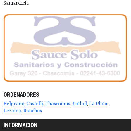
Samardich.
ORDENADORES
Belgrano
,
Castelli
,
Chascomus
,
Futbol
,
La Plata
,
Lezama
,
Ranchos
INFORMACION