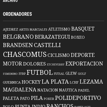
ARCHIVO
ORDENADORES
BASQUET
ATLETISMO
AJEDREZ
ARTES MARCIALES
BELGRANO
BERAZATEGUI
BOXEO
BRANDSEN
CASTELLI
CHASCOMUS
DEPORTE
CICLISMO
EXPORTACION
MOTOR
DOLORES
ETCHEVERRY
FUTBOL
GLEW
FFBP
FUTSAL
GOLF
FEMENINO
LA PLATA
LEZAMA
HOCKEY
GUERNICA
LCHF
MAGDALENA
NATACION
NAUTICA
PADEL
POLIDEPORTIVO
PILA
PALETA
PATO
POKER
RANCHOS
PUNTA INDIO
POLO
RANELAGH