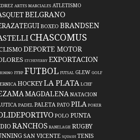
ATLETISMO
EDREZ
ARTES MARCIALES
BELGRANO
ASQUET
BRANDSEN
ERAZATEGUI
BOXEO
CHASCOMUS
ASTELLI
DEPORTE MOTOR
ICLISMO
EXPORTACION
OLORES
ETCHEVERRY
FUTBOL
GLEW
FFBP
FUTSAL
GOLF
MENINO
LA PLATA
HOCKEY
ERNICA
LCHF
EZAMA
MAGDALENA
NATACION
PILA
PALETA
UTICA
PATO
PADEL
POKER
OLIDEPORTIVO
PUNTA
POLO
RANCHOS
RUGBY
NDIO
RANELAGH
UNNING
TENIS
SAN VICENTE
SQUASH