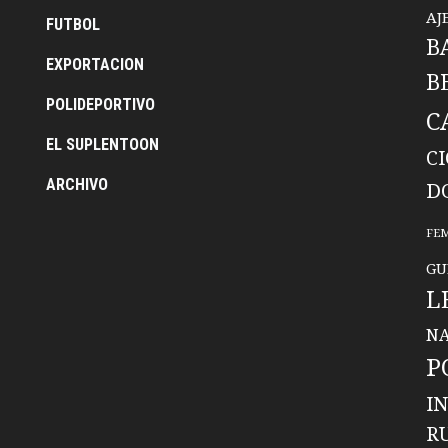
AJ
FUTBOL
B
EXPORTACION
B
POLIDEPORTIVO
C
EL SUPLENTOON
C
ARCHIVO
D
FE
GU
L
NA
P
I
R