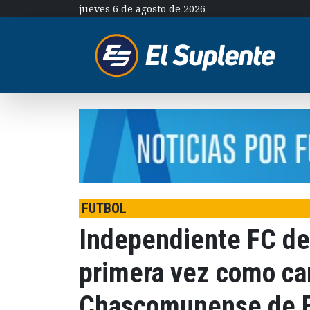
jueves 6 de agosto de 2026
FUTBOL
Independiente FC de 
primera vez como ca
Chascomunense de F