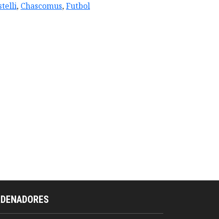
telli
,
Chascomus
,
Futbol
RDENADORES