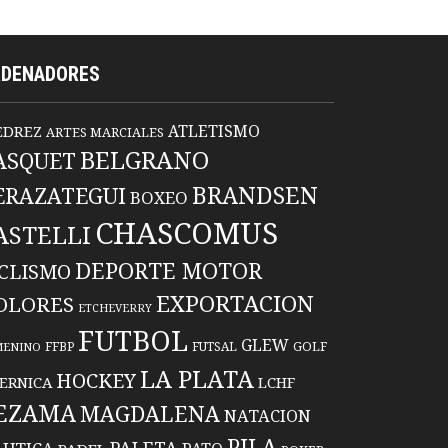
RDENADORES
ATLETISMO
EDREZ
ARTES MARCIALES
BELGRANO
ASQUET
BRANDSEN
ERAZATEGUI
BOXEO
CHASCOMUS
ASTELLI
DEPORTE MOTOR
ICLISMO
EXPORTACION
OLORES
ETCHEVERRY
FUTBOL
GLEW
FFBP
FUTSAL
GOLF
MENINO
LA PLATA
HOCKEY
ERNICA
LCHF
EZAMA
MAGDALENA
NATACION
PILA