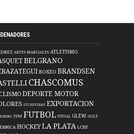
RDENADORES
ATLETISMO
EDREZ
ARTES MARCIALES
BELGRANO
ASQUET
BRANDSEN
ERAZATEGUI
BOXEO
CHASCOMUS
ASTELLI
DEPORTE MOTOR
ICLISMO
EXPORTACION
OLORES
ETCHEVERRY
FUTBOL
GLEW
FFBP
FUTSAL
GOLF
MENINO
LA PLATA
HOCKEY
ERNICA
LCHF