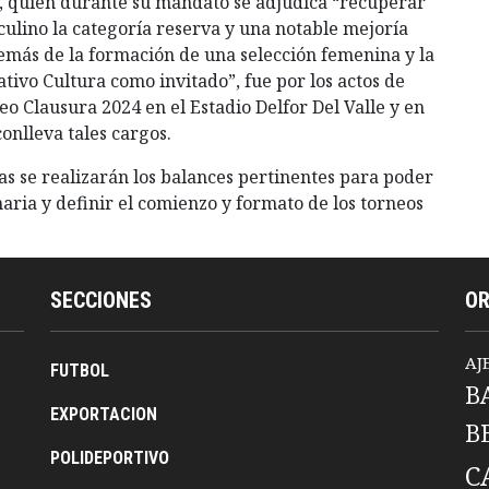
o, quien durante su mandato se adjudica “recuperar
culino la categoría reserva y una notable mejoría
demás de la formación de una selección femenina y la
ivo Cultura como invitado”, fue por los actos de
eo Clausura 2024 en el Estadio Delfor Del Valle y en
onlleva tales cargos.
as se realizarán los balances pertinentes para poder
ia y definir el comienzo y formato de los torneos
SECCIONES
O
AJ
FUTBOL
B
EXPORTACION
B
POLIDEPORTIVO
C