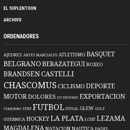
EL SUPLENTOON
ARCHIVO
ORDENADORES
BASQUET
ATLETISMO
AJEDREZ
ARTES MARCIALES
BELGRANO
BERAZATEGUI
BOXEO
BRANDSEN
CASTELLI
CHASCOMUS
DEPORTE
CICLISMO
EXPORTACION
MOTOR
DOLORES
ETCHEVERRY
FUTBOL
GLEW
FFBP
FUTSAL
GOLF
FEMENINO
LA PLATA
LEZAMA
HOCKEY
GUERNICA
LCHF
MAGDALENA
NATACION
NAUTICA
PADEL