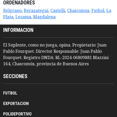
ORDENADORES
Belgrano
,
Berazategui
,
Castelli
,
Chascomus
,
Futbol
,
La
Plata
,
Lezama
,
Magdalena
INFORMACION
El Suplente, como no juega, opina. Propietario: Juan
Pablo Fourquet. Director Responsable: Juan Pablo
Fourquet. Registro DNDA: RL-2024-06809881 Mazzini
164, Chascomús, provincia de Buenos Aires
SECCIONES
FUTBOL
EXPORTACION
POLIDEPORTIVO