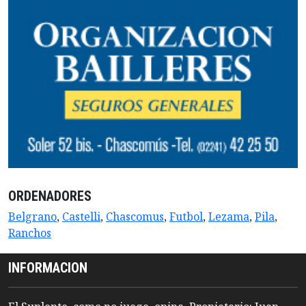
ORDENADORES
Belgrano
,
Castelli
,
Chascomus
,
Futbol
,
Lezama
,
Pila
,
Ranchos
INFORMACION