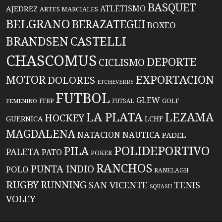
BASQUET
ATLETISMO
AJEDREZ
ARTES MARCIALES
BELGRANO
BERAZATEGUI
BOXEO
BRANDSEN
CASTELLI
CHASCOMUS
DEPORTE
CICLISMO
EXPORTACION
MOTOR
DOLORES
ETCHEVERRY
FUTBOL
GLEW
FFBP
FUTSAL
GOLF
FEMENINO
LA PLATA
LEZAMA
HOCKEY
GUERNICA
LCHF
MAGDALENA
NATACION
NAUTICA
PADEL
POLIDEPORTIVO
PILA
PALETA
PATO
POKER
RANCHOS
PUNTA INDIO
POLO
RANELAGH
RUGBY
RUNNING
TENIS
SAN VICENTE
SQUASH
VOLEY