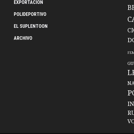
EXPORTACION
B
POLIDEPORTIVO
C
EL SUPLENTOON
C
ARCHIVO
D
FE
GU
L
NA
P
I
R
V