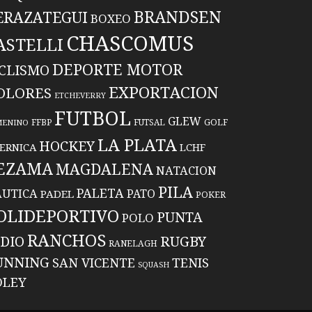
BRANDSEN
ERAZATEGUI
BOXEO
CHASCOMUS
ASTELLI
DEPORTE MOTOR
ICLISMO
EXPORTACION
OLORES
ETCHEVERRY
FUTBOL
GLEW
FFBP
FUTSAL
GOLF
MENINO
LA PLATA
HOCKEY
ERNICA
LCHF
EZAMA
MAGDALENA
NATACION
PILA
PALETA
UTICA
PATO
PADEL
POKER
OLIDEPORTIVO
PUNTA
POLO
RANCHOS
RUGBY
NDIO
RANELAGH
UNNING
TENIS
SAN VICENTE
SQUASH
OLEY