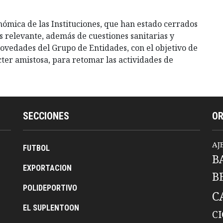
nómica de las Instituciones, que han estado cerrados
s relevante, además de cuestiones sanitarias y
novedades del Grupo de Entidades, con el objetivo de
ter amistosa, para retomar las actividades de
SECCIONES
O
AJ
FUTBOL
B
EXPORTACION
B
POLIDEPORTIVO
C
EL SUPLENTOON
C