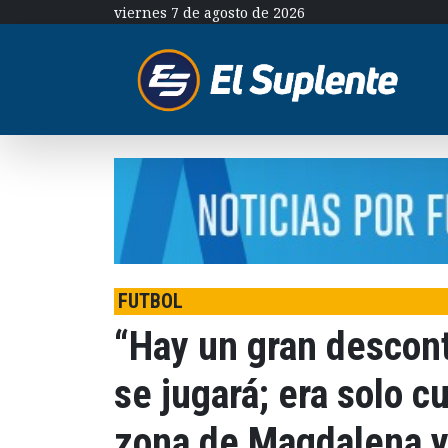
viernes 7 de agosto de 2026
FUTBOL
“Hay un gran descont
se jugará; era solo c
zona de Magdalena y