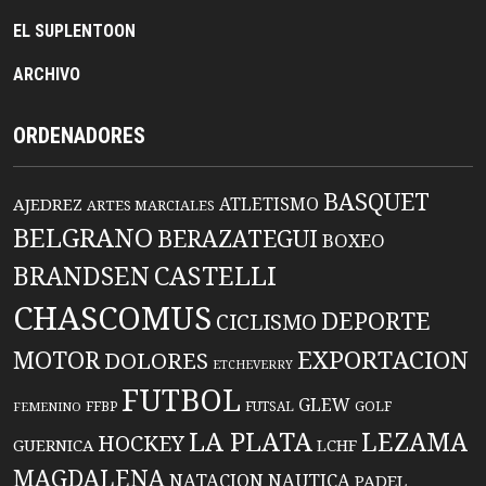
EL SUPLENTOON
ARCHIVO
ORDENADORES
BASQUET
ATLETISMO
AJEDREZ
ARTES MARCIALES
BELGRANO
BERAZATEGUI
BOXEO
BRANDSEN
CASTELLI
CHASCOMUS
DEPORTE
CICLISMO
EXPORTACION
MOTOR
DOLORES
ETCHEVERRY
FUTBOL
GLEW
FFBP
FUTSAL
GOLF
FEMENINO
LA PLATA
LEZAMA
HOCKEY
GUERNICA
LCHF
MAGDALENA
NATACION
NAUTICA
PADEL