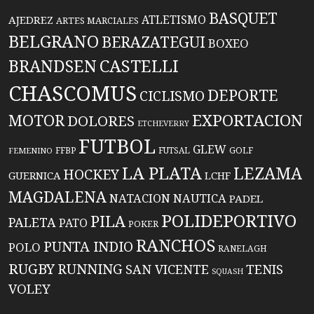
BASQUET
ATLETISMO
AJEDREZ
ARTES MARCIALES
BELGRANO
BERAZATEGUI
BOXEO
BRANDSEN
CASTELLI
CHASCOMUS
DEPORTE
CICLISMO
EXPORTACION
MOTOR
DOLORES
ETCHEVERRY
FUTBOL
GLEW
FFBP
FUTSAL
GOLF
FEMENINO
LA PLATA
LEZAMA
HOCKEY
GUERNICA
LCHF
MAGDALENA
NATACION
NAUTICA
PADEL
POLIDEPORTIVO
PILA
PALETA
PATO
POKER
RANCHOS
PUNTA INDIO
POLO
RANELAGH
RUGBY
RUNNING
TENIS
SAN VICENTE
SQUASH
VOLEY