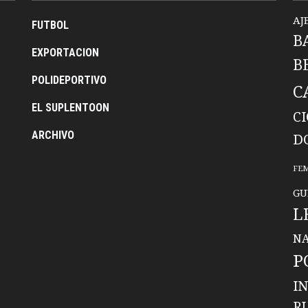
AJ
FUTBOL
B
EXPORTACION
B
POLIDEPORTIVO
C
EL SUPLENTOON
C
ARCHIVO
D
FE
GU
L
NA
P
I
R