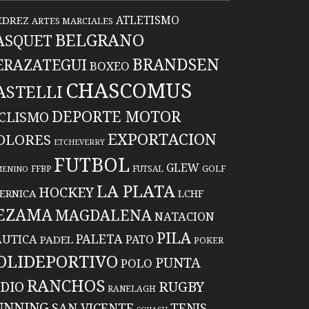
ATLETISMO
EDREZ
ARTES MARCIALES
BELGRANO
ASQUET
BRANDSEN
ERAZATEGUI
BOXEO
CHASCOMUS
ASTELLI
DEPORTE MOTOR
ICLISMO
EXPORTACION
OLORES
ETCHEVERRY
FUTBOL
GLEW
FFBP
FUTSAL
GOLF
MENINO
LA PLATA
HOCKEY
ERNICA
LCHF
EZAMA
MAGDALENA
NATACION
PILA
PALETA
UTICA
PATO
PADEL
POKER
OLIDEPORTIVO
PUNTA
POLO
RANCHOS
RUGBY
NDIO
RANELAGH
UNNING
TENIS
SAN VICENTE