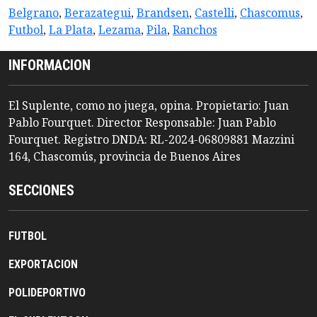
Belgrano
,
Berazategui
,
Brandsen
,
Castelli
,
Chascomus
,
Futbol
,
La Plata
,
Lezama
,
Pila
,
Ranchos
INFORMACION
El Suplente, como no juega, opina. Propietario: Juan
Pablo Fourquet. Director Responsable: Juan Pablo
Fourquet. Registro DNDA: RL-2024-06809881 Mazzini
164, Chascomús, provincia de Buenos Aires
SECCIONES
FUTBOL
EXPORTACION
POLIDEPORTIVO