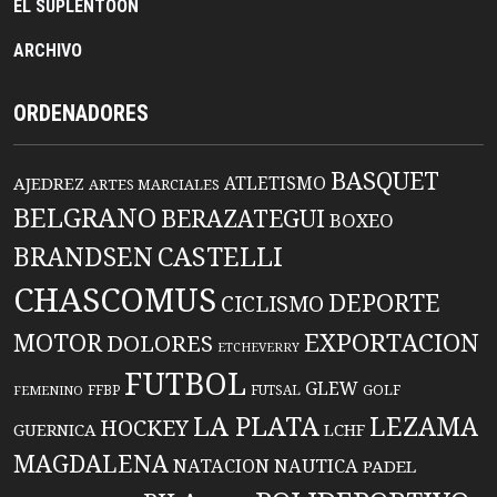
EL SUPLENTOON
ARCHIVO
ORDENADORES
BASQUET
ATLETISMO
AJEDREZ
ARTES MARCIALES
BELGRANO
BERAZATEGUI
BOXEO
BRANDSEN
CASTELLI
CHASCOMUS
DEPORTE
CICLISMO
EXPORTACION
MOTOR
DOLORES
ETCHEVERRY
FUTBOL
GLEW
FFBP
FUTSAL
GOLF
FEMENINO
LA PLATA
LEZAMA
HOCKEY
GUERNICA
LCHF
MAGDALENA
NATACION
NAUTICA
PADEL