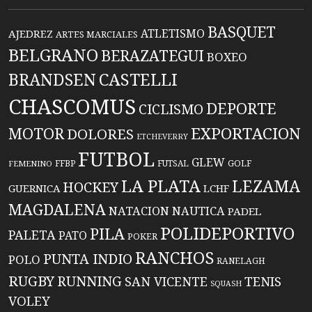
BASQUET
ATLETISMO
AJEDREZ
ARTES MARCIALES
BELGRANO
BERAZATEGUI
BOXEO
BRANDSEN
CASTELLI
CHASCOMUS
DEPORTE
CICLISMO
EXPORTACION
MOTOR
DOLORES
ETCHEVERRY
FUTBOL
GLEW
FFBP
FUTSAL
GOLF
FEMENINO
LA PLATA
LEZAMA
HOCKEY
GUERNICA
LCHF
MAGDALENA
NATACION
NAUTICA
PADEL
POLIDEPORTIVO
PILA
PALETA
PATO
POKER
RANCHOS
PUNTA INDIO
POLO
RANELAGH
RUGBY
RUNNING
TENIS
SAN VICENTE
SQUASH
VOLEY