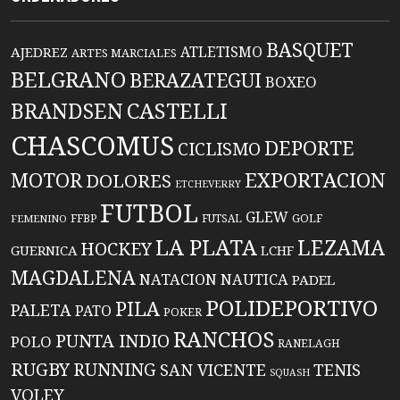
BASQUET
ATLETISMO
AJEDREZ
ARTES MARCIALES
BELGRANO
BERAZATEGUI
BOXEO
BRANDSEN
CASTELLI
CHASCOMUS
DEPORTE
CICLISMO
EXPORTACION
MOTOR
DOLORES
ETCHEVERRY
FUTBOL
GLEW
FFBP
FUTSAL
GOLF
FEMENINO
LA PLATA
LEZAMA
HOCKEY
GUERNICA
LCHF
MAGDALENA
NATACION
NAUTICA
PADEL
POLIDEPORTIVO
PILA
PALETA
PATO
POKER
RANCHOS
PUNTA INDIO
POLO
RANELAGH
RUGBY
RUNNING
TENIS
SAN VICENTE
SQUASH
VOLEY