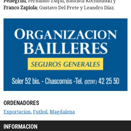
Pellegrini
, Fernando Zuqui, Bautista Kociubinski y
Franco Zapiola
; Gustavo Del Prete y Leandro Díaz.
ORDENADORES
Exportacion
,
Futbol
,
Magdalena
INFORMACION