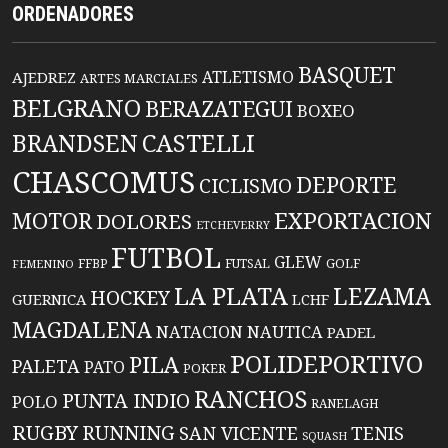
ORDENADORES
BASQUET
ATLETISMO
AJEDREZ
ARTES MARCIALES
BELGRANO
BERAZATEGUI
BOXEO
BRANDSEN
CASTELLI
CHASCOMUS
DEPORTE
CICLISMO
EXPORTACION
MOTOR
DOLORES
ETCHEVERRY
FUTBOL
GLEW
FFBP
FUTSAL
GOLF
FEMENINO
LA PLATA
LEZAMA
HOCKEY
GUERNICA
LCHF
MAGDALENA
NATACION
NAUTICA
PADEL
POLIDEPORTIVO
PILA
PALETA
PATO
POKER
RANCHOS
PUNTA INDIO
POLO
RANELAGH
RUGBY
RUNNING
TENIS
SAN VICENTE
SQUASH