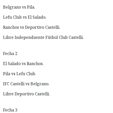
Belgrano vs Pila.
Lefu Club vs El Salado.
Ranchos vs Deportivo Castelli.
Libre Independuente Fútbol Club Castelli.
Fecha 2
El Salado vs Ranchos.
Pila vs Lefu Club.
IFC Castelli vs Belgrano.
Libre Deportivo Castelli.
Fecha 3