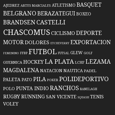
BASQUET
ATLETISMO
AJEDREZ
ARTES MARCIALES
BELGRANO
BERAZATEGUI
BOXEO
BRANDSEN
CASTELLI
CHASCOMUS
DEPORTE
CICLISMO
EXPORTACION
MOTOR
DOLORES
ETCHEVERRY
FUTBOL
GLEW
FFBP
FUTSAL
GOLF
FEMENINO
LA PLATA
LEZAMA
HOCKEY
GUERNICA
LCHF
MAGDALENA
NATACION
NAUTICA
PADEL
POLIDEPORTIVO
PILA
PALETA
PATO
POKER
RANCHOS
PUNTA INDIO
POLO
RANELAGH
RUGBY
RUNNING
TENIS
SAN VICENTE
SQUASH
VOLEY