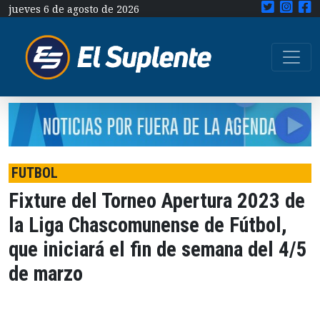
jueves 6 de agosto de 2026
FUTBOL
Fixture del Torneo Apertura 2023 de
la Liga Chascomunense de Fútbol,
que iniciará el fin de semana del 4/5
de marzo