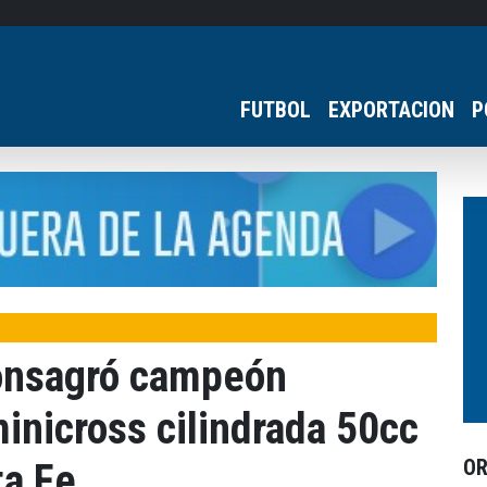
FUTBOL
EXPORTACION
P
consagró campeón
inicross cilindrada 50cc
O
ta Fe