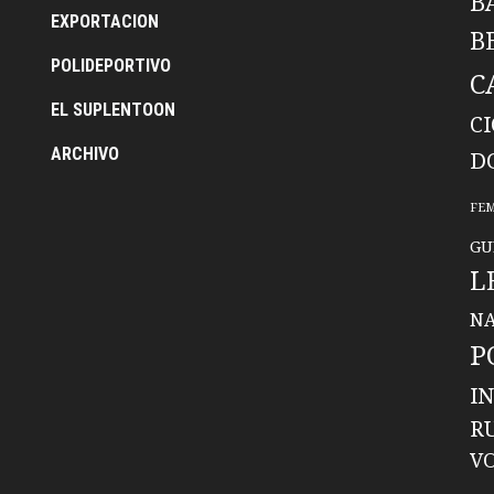
B
EXPORTACION
B
POLIDEPORTIVO
C
EL SUPLENTOON
C
ARCHIVO
D
FE
GU
L
NA
P
I
R
V