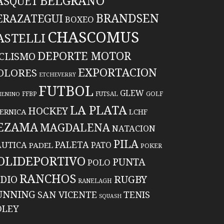
BELGRANO
ASQUET
BRANDSEN
ERAZATEGUI
BOXEO
CHASCOMUS
ASTELLI
DEPORTE MOTOR
ICLISMO
EXPORTACION
OLORES
ETCHEVERRY
FUTBOL
GLEW
FFBP
FUTSAL
GOLF
MENINO
LA PLATA
HOCKEY
ERNICA
LCHF
EZAMA
MAGDALENA
NATACION
PILA
PALETA
UTICA
PATO
PADEL
POKER
OLIDEPORTIVO
PUNTA
POLO
RANCHOS
RUGBY
NDIO
RANELAGH
UNNING
TENIS
SAN VICENTE
SQUASH
OLEY