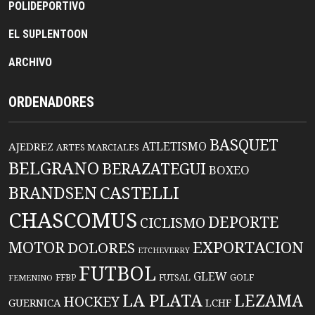
POLIDEPORTIVO
EL SUPLENTOON
ARCHIVO
ORDENADORES
BASQUET
ATLETISMO
AJEDREZ
ARTES MARCIALES
BELGRANO
BERAZATEGUI
BOXEO
BRANDSEN
CASTELLI
CHASCOMUS
DEPORTE
CICLISMO
EXPORTACION
MOTOR
DOLORES
ETCHEVERRY
FUTBOL
GLEW
FFBP
FUTSAL
GOLF
FEMENINO
LA PLATA
LEZAMA
HOCKEY
GUERNICA
LCHF