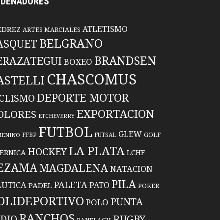
RDENADORES
ATLETISMO
EDREZ
ARTES MARCIALES
BELGRANO
ASQUET
BRANDSEN
ERAZATEGUI
BOXEO
CHASCOMUS
ASTELLI
DEPORTE MOTOR
ICLISMO
EXPORTACION
OLORES
ETCHEVERRY
FUTBOL
GLEW
FFBP
FUTSAL
GOLF
MENINO
LA PLATA
HOCKEY
ERNICA
LCHF
EZAMA
MAGDALENA
NATACION
PILA
PALETA
UTICA
PATO
PADEL
POKER
OLIDEPORTIVO
PUNTA
POLO
RANCHOS
RUGBY
NDIO