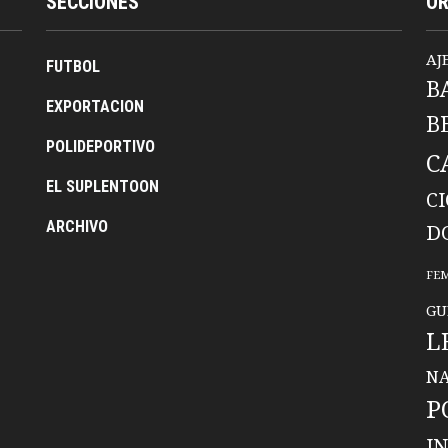
SECCIONES
O
AJ
FUTBOL
B
EXPORTACION
B
POLIDEPORTIVO
C
EL SUPLENTOON
C
ARCHIVO
D
FE
GU
L
NA
P
I