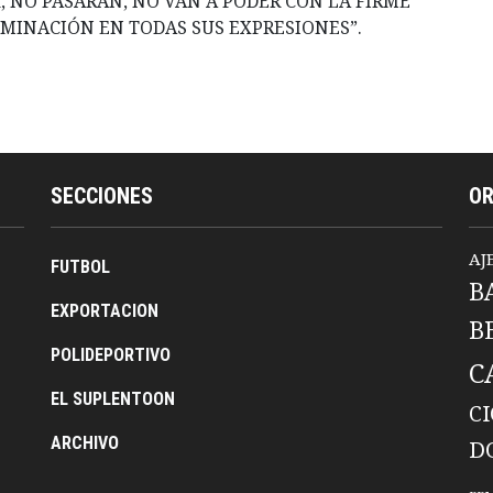
esta, NO PASARAN, NO VAN A PODER CON LA FIRME
RIMINACIÓN EN TODAS SUS EXPRESIONES”.
SECCIONES
O
AJ
FUTBOL
B
EXPORTACION
B
POLIDEPORTIVO
C
EL SUPLENTOON
C
ARCHIVO
D