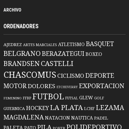
ARCHIVO
ORDENADORES
BASQUET
ATLETISMO
AJEDREZ
ARTES MARCIALES
BELGRANO
BERAZATEGUI
BOXEO
BRANDSEN
CASTELLI
CHASCOMUS
DEPORTE
CICLISMO
EXPORTACION
MOTOR
DOLORES
ETCHEVERRY
FUTBOL
GLEW
FFBP
FUTSAL
GOLF
FEMENINO
LA PLATA
LEZAMA
HOCKEY
GUERNICA
LCHF
MAGDALENA
NATACION
NAUTICA
PADEL
POLIDEPORTIVO
PILA
PALETA
PATO
POKER