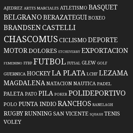
BASQUET
ATLETISMO
AJEDREZ
ARTES MARCIALES
BELGRANO
BERAZATEGUI
BOXEO
BRANDSEN
CASTELLI
CHASCOMUS
DEPORTE
CICLISMO
EXPORTACION
MOTOR
DOLORES
ETCHEVERRY
FUTBOL
GLEW
FFBP
FUTSAL
GOLF
FEMENINO
LA PLATA
LEZAMA
HOCKEY
GUERNICA
LCHF
MAGDALENA
NATACION
NAUTICA
PADEL
POLIDEPORTIVO
PILA
PALETA
PATO
POKER
RANCHOS
PUNTA INDIO
POLO
RANELAGH
RUGBY
RUNNING
TENIS
SAN VICENTE
SQUASH
VOLEY