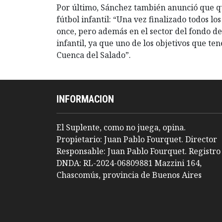
Por último, Sánchez también anunció que q
fútbol infantil: “Una vez finalizado todos l
once, pero además en el sector del fondo d
infantil, ya que uno de los objetivos que te
Cuenca del Salado”.
INFORMACION
El Suplente, como no juega, opina.
Propietario: Juan Pablo Fourquet. Director
Responsable: Juan Pablo Fourquet. Registro
DNDA: RL-2024-06809881 Mazzini 164,
Chascomús, provincia de Buenos Aires