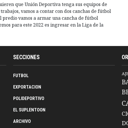
uieren que Unión Deportiva tenga sus equipos de
os trabajos, vamos a contar con dos canchas de fútbol
el predio vamos a armar una cancha de fútbol
nemos para este 2022 es ingresar en la Liga de la
SECCIONES
O
AJ
FUTBOL
B
EXPORTACION
B
POLIDEPORTIVO
C
EL SUPLENTOON
C
ARCHIVO
D