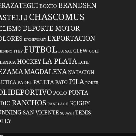
BRANDSEN
ERAZATEGUI
BOXEO
CHASCOMUS
ASTELLI
DEPORTE MOTOR
ICLISMO
EXPORTACION
OLORES
ETCHEVERRY
FUTBOL
GLEW
FFBP
FUTSAL
GOLF
MENINO
LA PLATA
HOCKEY
ERNICA
LCHF
EZAMA
MAGDALENA
NATACION
PILA
PALETA
UTICA
PATO
PADEL
POKER
OLIDEPORTIVO
PUNTA
POLO
RANCHOS
RUGBY
NDIO
RANELAGH
UNNING
TENIS
SAN VICENTE
SQUASH
OLEY