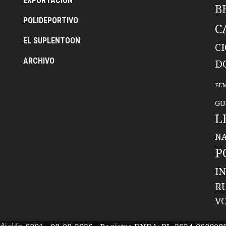
EXPORTACION
B
POLIDEPORTIVO
C
EL SUPLENTOON
C
ARCHIVO
D
FE
GU
L
NA
P
I
R
V