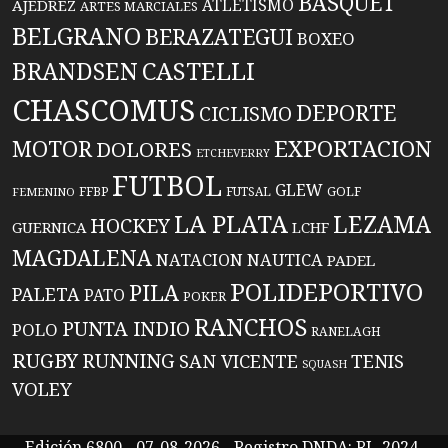
BASQUET
ATLETISMO
AJEDREZ
ARTES MARCIALES
BELGRANO
BERAZATEGUI
BOXEO
BRANDSEN
CASTELLI
CHASCOMUS
DEPORTE
CICLISMO
EXPORTACION
MOTOR
DOLORES
ETCHEVERRY
FUTBOL
GLEW
FFBP
FUTSAL
GOLF
FEMENINO
LA PLATA
LEZAMA
HOCKEY
GUERNICA
LCHF
MAGDALENA
NATACION
NAUTICA
PADEL
POLIDEPORTIVO
PILA
PALETA
PATO
POKER
RANCHOS
PUNTA INDIO
POLO
RANELAGH
RUGBY
RUNNING
TENIS
SAN VICENTE
SQUASH
VOLEY
Edición 6800 - 07-08-2026 - Registro DNDA: RL-2024-