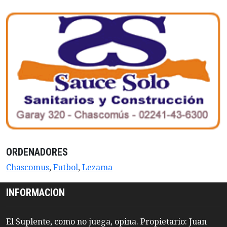
ORDENADORES
Chascomus
,
Futbol
,
Lezama
INFORMACION
El Suplente, como no juega, opina. Propietario: Juan