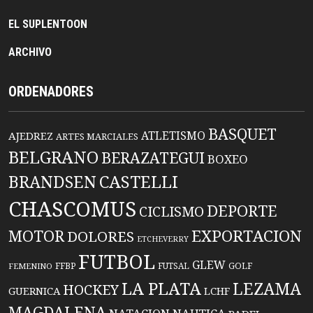
EL SUPLENTOON
ARCHIVO
ORDENADORES
BASQUET
ATLETISMO
AJEDREZ
ARTES MARCIALES
BELGRANO
BERAZATEGUI
BOXEO
BRANDSEN
CASTELLI
CHASCOMUS
DEPORTE
CICLISMO
EXPORTACION
MOTOR
DOLORES
ETCHEVERRY
FUTBOL
GLEW
FFBP
FUTSAL
GOLF
FEMENINO
LA PLATA
LEZAMA
HOCKEY
GUERNICA
LCHF
MAGDALENA