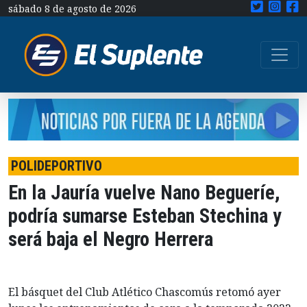
sábado 8 de agosto de 2026
POLIDEPORTIVO
En la Jauría vuelve Nano Begueríe,
podría sumarse Esteban Stechina y
será baja el Negro Herrera
El básquet del Club Atlético Chascomús retomó ayer