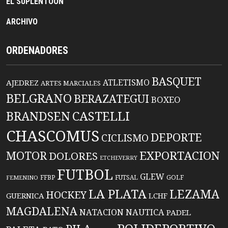
EL SUPLENTOON
ARCHIVO
ORDENADORES
BASQUET
ATLETISMO
AJEDREZ
ARTES MARCIALES
BELGRANO
BERAZATEGUI
BOXEO
BRANDSEN
CASTELLI
CHASCOMUS
DEPORTE
CICLISMO
EXPORTACION
MOTOR
DOLORES
ETCHEVERRY
FUTBOL
GLEW
FFBP
FUTSAL
GOLF
FEMENINO
LA PLATA
LEZAMA
HOCKEY
GUERNICA
LCHF
MAGDALENA
NATACION
NAUTICA
PADEL