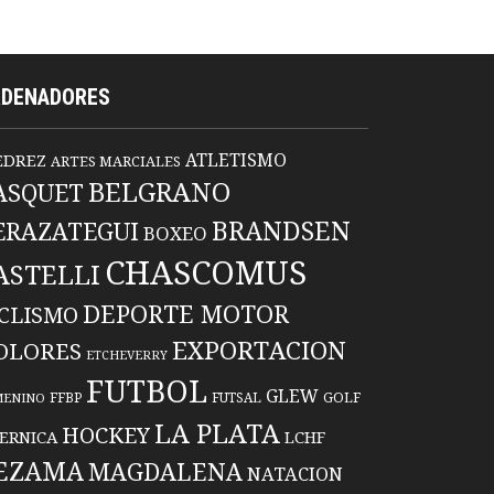
RDENADORES
ATLETISMO
EDREZ
ARTES MARCIALES
BELGRANO
ASQUET
BRANDSEN
ERAZATEGUI
BOXEO
CHASCOMUS
ASTELLI
DEPORTE MOTOR
ICLISMO
EXPORTACION
OLORES
ETCHEVERRY
FUTBOL
GLEW
FFBP
FUTSAL
GOLF
MENINO
LA PLATA
HOCKEY
ERNICA
LCHF
EZAMA
MAGDALENA
NATACION