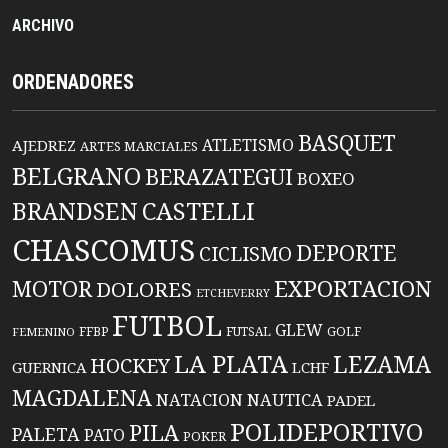
ARCHIVO
ORDENADORES
BASQUET
ATLETISMO
AJEDREZ
ARTES MARCIALES
BELGRANO
BERAZATEGUI
BOXEO
BRANDSEN
CASTELLI
CHASCOMUS
DEPORTE
CICLISMO
EXPORTACION
MOTOR
DOLORES
ETCHEVERRY
FUTBOL
GLEW
FFBP
FUTSAL
GOLF
FEMENINO
LA PLATA
LEZAMA
HOCKEY
GUERNICA
LCHF
MAGDALENA
NATACION
NAUTICA
PADEL
POLIDEPORTIVO
PILA
PALETA
PATO
POKER