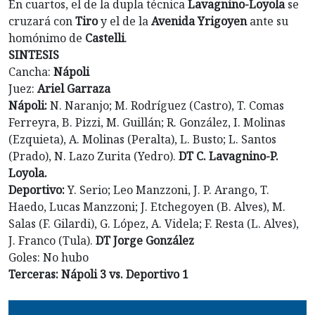
En cuartos, el de la dupla técnica
Lavagnino-Loyola
se
cruzará con
Tiro
y el de la
Avenida Yrigoyen
ante su
homónimo de
Castelli
.
SINTESIS
Cancha:
Nápoli
Juez:
Ariel Garraza
Nápoli:
N. Naranjo; M. Rodríguez (Castro), T. Comas
Ferreyra, B. Pizzi, M. Guillán; R. González, I. Molinas
(Ezquieta), A. Molinas (Peralta), L. Busto; L. Santos
(Prado), N. Lazo Zurita (Yedro).
DT C. Lavagnino-P.
Loyola.
Deportivo:
Y. Serio; Leo Manzzoni, J. P. Arango, T.
Haedo, Lucas Manzzoni; J. Etchegoyen (B. Alves), M.
Salas (F. Gilardi), G. López, A. Videla; F. Resta (L. Alves),
J. Franco (Tula).
DT Jorge González
Goles: No hubo
Terceras: Nápoli 3 vs. Deportivo 1