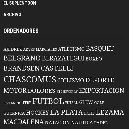
EL SUPLENTOON
ARCHIVO
ORDENADORES
BASQUET
ATLETISMO
AJEDREZ
ARTES MARCIALES
BELGRANO
BERAZATEGUI
BOXEO
BRANDSEN
CASTELLI
CHASCOMUS
DEPORTE
CICLISMO
EXPORTACION
MOTOR
DOLORES
ETCHEVERRY
FUTBOL
GLEW
FFBP
FUTSAL
GOLF
FEMENINO
LA PLATA
LEZAMA
HOCKEY
GUERNICA
LCHF
MAGDALENA
NATACION
NAUTICA
PADEL