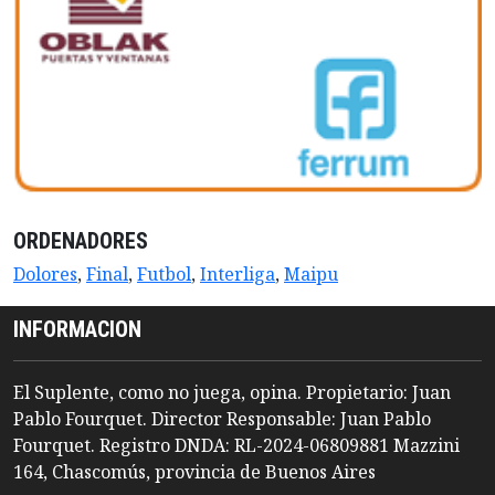
ORDENADORES
Dolores
,
Final
,
Futbol
,
Interliga
,
Maipu
INFORMACION
El Suplente, como no juega, opina. Propietario: Juan
Pablo Fourquet. Director Responsable: Juan Pablo
Fourquet. Registro DNDA: RL-2024-06809881 Mazzini
164, Chascomús, provincia de Buenos Aires