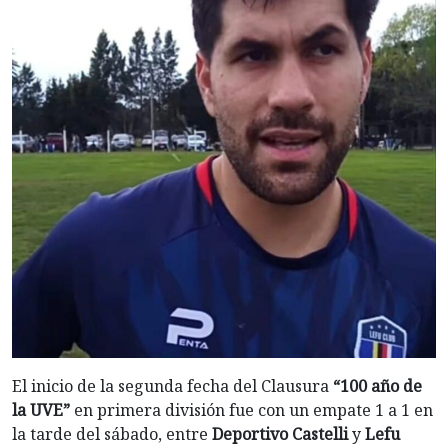
El inicio de la segunda fecha del Clausura
“100 año de
la UVE”
en primera división fue con un empate 1 a 1 en
la tarde del sábado, entre
Deportivo Castelli
y
Lefu