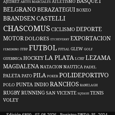
BASQUET
ATLETISMO
AJEDREZ
ARTES MARCIALES
BELGRANO
BERAZATEGUI
BOXEO
BRANDSEN
CASTELLI
CHASCOMUS
DEPORTE
CICLISMO
EXPORTACION
MOTOR
DOLORES
ETCHEVERRY
FUTBOL
GLEW
FFBP
FUTSAL
GOLF
FEMENINO
LA PLATA
LEZAMA
HOCKEY
GUERNICA
LCHF
MAGDALENA
NATACION
NAUTICA
PADEL
POLIDEPORTIVO
PILA
PALETA
PATO
POKER
RANCHOS
PUNTA INDIO
POLO
RANELAGH
RUGBY
RUNNING
TENIS
SAN VICENTE
SQUASH
VOLEY
Edición 6800 - 07-08-2026 - Registro DNDA: RL-2024-