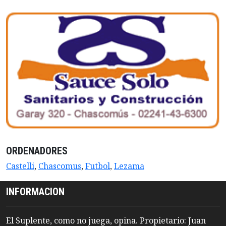
ORDENADORES
Castelli
,
Chascomus
,
Futbol
,
Lezama
INFORMACION
El Suplente, como no juega, opina. Propietario: Juan