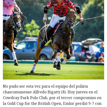
No pudo ser esta vez para el equipo del polista
chascomunense Alfredo Bigatti (8). Hoy jueves en el
Cowdray Park Polo Club, por el tercer compromiso en
la Gold Cup for the British Open, Emlor perdió 9-7 con