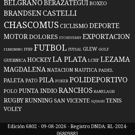
BELGRANO
BERAZATEGUI
BOXEO
BRANDSEN
CASTELLI
CHASCOMUS
DEPORTE
CICLISMO
EXPORTACION
MOTOR
DOLORES
ETCHEVERRY
FUTBOL
GLEW
FFBP
FUTSAL
GOLF
FEMENINO
LA PLATA
LEZAMA
HOCKEY
GUERNICA
LCHF
MAGDALENA
NATACION
NAUTICA
PADEL
POLIDEPORTIVO
PILA
PALETA
PATO
POKER
RANCHOS
PUNTA INDIO
POLO
RANELAGH
RUGBY
RUNNING
TENIS
SAN VICENTE
SQUASH
VOLEY
Edición 6802 - 09-08-2026 - Registro DNDA: RL-2024-
06809881