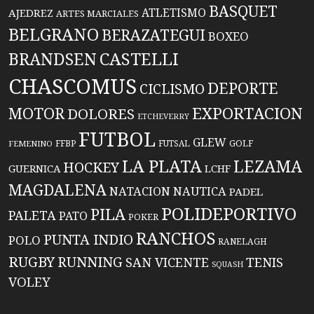
BASQUET
ATLETISMO
AJEDREZ
ARTES MARCIALES
BELGRANO
BERAZATEGUI
BOXEO
BRANDSEN
CASTELLI
CHASCOMUS
DEPORTE
CICLISMO
EXPORTACION
MOTOR
DOLORES
ETCHEVERRY
FUTBOL
GLEW
FFBP
FUTSAL
GOLF
FEMENINO
LA PLATA
LEZAMA
HOCKEY
GUERNICA
LCHF
MAGDALENA
NATACION
NAUTICA
PADEL
POLIDEPORTIVO
PILA
PALETA
PATO
POKER
RANCHOS
PUNTA INDIO
POLO
RANELAGH
RUGBY
RUNNING
TENIS
SAN VICENTE
SQUASH
VOLEY