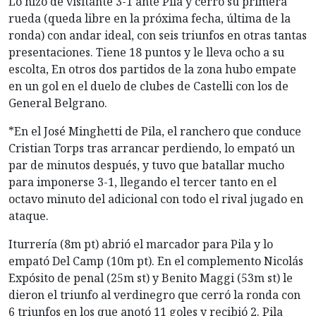
Lo hizo de visitante 3-1 ante Pila y cerró su primera
rueda (queda libre en la próxima fecha, última de la
ronda) con andar ideal, con seis triunfos en otras tantas
presentaciones. Tiene 18 puntos y le lleva ocho a su
escolta, En otros dos partidos de la zona hubo empate
en un gol en el duelo de clubes de Castelli con los de
General Belgrano.
*En el José Minghetti de Pila, el ranchero que conduce
Cristian Torps tras arrancar perdiendo, lo empató un
par de minutos después, y tuvo que batallar mucho
para imponerse 3-1, llegando el tercer tanto en el
octavo minuto del adicional con todo el rival jugado en
ataque.
Iturrería (8m pt) abrió el marcador para Pila y lo
empató Del Camp (10m pt). En el complemento Nicolás
Expósito de penal (25m st) y Benito Maggi (53m st) le
dieron el triunfo al verdinegro que cerró la ronda con
6 triunfos en los que anotó 11 goles y recibió 2. Pila