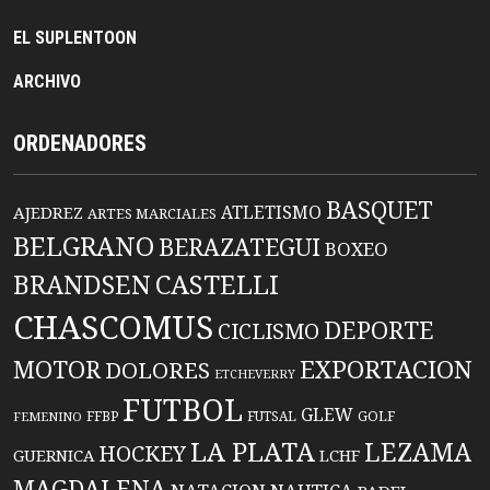
EL SUPLENTOON
ARCHIVO
ORDENADORES
BASQUET
ATLETISMO
AJEDREZ
ARTES MARCIALES
BELGRANO
BERAZATEGUI
BOXEO
BRANDSEN
CASTELLI
CHASCOMUS
DEPORTE
CICLISMO
EXPORTACION
MOTOR
DOLORES
ETCHEVERRY
FUTBOL
GLEW
FFBP
FUTSAL
GOLF
FEMENINO
LA PLATA
LEZAMA
HOCKEY
GUERNICA
LCHF
MAGDALENA