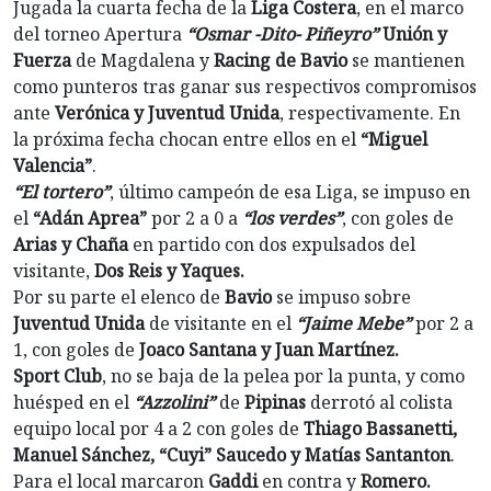
Jugada la cuarta fecha de la
Liga Costera
, en el marco
del torneo Apertura
“Osmar -Dito- Piñeyro”
Unión y
Fuerza
de Magdalena y
Racing de Bavio
se mantienen
como punteros tras ganar sus respectivos compromisos
ante
Verónica y Juventud Unida
, respectivamente. En
la próxima fecha chocan entre ellos en el
“Miguel
Valencia”
.
“El tortero”
, último campeón de esa Liga, se impuso en
el
“Adán Aprea”
por 2 a 0 a
“los verdes”
, con goles de
Arias y Chaña
en partido con dos expulsados del
visitante,
Dos Reis y Yaques.
Por su parte el elenco de
Bavio
se impuso sobre
Juventud Unida
de visitante en el
“Jaime Mebe”
por 2 a
1, con goles de
Joaco Santana y Juan Martínez.
Sport Club
, no se baja de la pelea por la punta, y como
huésped en el
“Azzolini”
de
Pipinas
derrotó al colista
equipo local por 4 a 2 con goles de
Thiago Bassanetti,
Manuel Sánchez, “Cuyi” Saucedo y Matías Santanton
.
Para el local marcaron
Gaddi
en contra y
Romero.