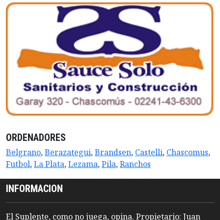
ORDENADORES
Belgrano
,
Berazategui
,
Brandsen
,
Castelli
,
Chascomus
,
Futbol
,
La Plata
,
Lezama
,
Pila
,
Ranchos
INFORMACION
El Suplente, como no juega, opina. Propietario: Juan