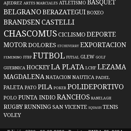
BASQUET
ATLETISMO
AJEDREZ
ARTES MARCIALES
BELGRANO
BERAZATEGUI
BOXEO
BRANDSEN
CASTELLI
CHASCOMUS
DEPORTE
CICLISMO
EXPORTACION
MOTOR
DOLORES
ETCHEVERRY
FUTBOL
GLEW
FFBP
FUTSAL
GOLF
FEMENINO
LA PLATA
LEZAMA
HOCKEY
GUERNICA
LCHF
MAGDALENA
NATACION
NAUTICA
PADEL
POLIDEPORTIVO
PILA
PALETA
PATO
POKER
RANCHOS
PUNTA INDIO
POLO
RANELAGH
RUGBY
RUNNING
TENIS
SAN VICENTE
SQUASH
VOLEY