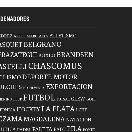
RDENADORES
ATLETISMO
EDREZ
ARTES MARCIALES
BELGRANO
ASQUET
BRANDSEN
ERAZATEGUI
BOXEO
CHASCOMUS
ASTELLI
DEPORTE MOTOR
ICLISMO
EXPORTACION
OLORES
ETCHEVERRY
FUTBOL
GLEW
FFBP
FUTSAL
GOLF
MENINO
LA PLATA
HOCKEY
ERNICA
LCHF
EZAMA
MAGDALENA
NATACION
PILA
PALETA
UTICA
PATO
PADEL
POKER