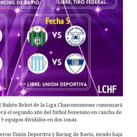
22 Rubén Rebot de la Liga Chascomunense comenzará
erá el segundo año del fútbol femenino en cancha de
9 equipos divididos en dos zonas.
ieron Unión Deportiva y Racing de Bavio, siendo baja