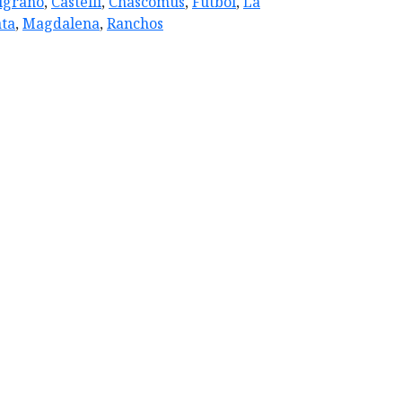
lgrano
,
Castelli
,
Chascomus
,
Futbol
,
La
ata
,
Magdalena
,
Ranchos