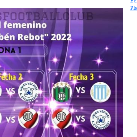
Be
Pl